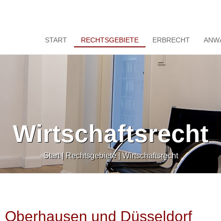
START
RECHTSGEBIETE
ERBRECHT
ANW
Wirtschaftsrecht
Start
|
Rechtsgebiete
|
Wirtschaftsrecht
m, Oberhausen und Düsseldorf